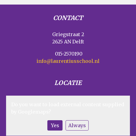
CONTACT
Griegstraat 2
2625 AN Delft
015-2570190
info@laurentiusschool.nl
LOCATIE
Do you want to load external content supplied
by
Googlemaps
?
Yes
Always