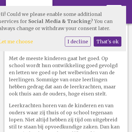
Toggle 
Hi! Could we please enable some additional
services for
Social Media & Tracking
? You can
always change or withdraw your consent later.
Schoolmaatschappelijk
Let me choose
I decline
That's ok
werk
Met de meeste kinderen gaat het goed. Op
school wordt hun ontwikkeling goed gevolgd
en letten we goed op het welbevinden van de
leerlingen. Sommige van onze leerlingen
hebben gedrag dat aan de leerkrachten, maar
ook thuis aan de ouders, hoge eisen stelt.
Leerkrachten horen van de kinderen en van
ouders waar zij thuis of op school tegenaan
lopen. Niet altijd hebben zij tijd om uitgebreid
stil te staan bij opvoedkundige zaken. Dan kan